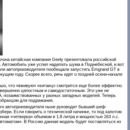
лона китайская компания Geely презентовала российской
. Автомобиль уже успел наделать шума в Поднебесной, и вот
ели автопроизводителя пообещали запустить Emgrand GT в
кущем году. Скорее всего, речь идет о поздней осени-начале
ошо, что «вживую» «китаец» смотрится еще более эффектно.
овершенно целостным и самодостаточным. Это уже не
й, позаимствованных у разных западных моделей. Теперь
 образцом для подражания.
кого автопроизводителя ныне руководит бывший шеф-
бери. Если говорить о технической начинке, то под капотом
ная «четверка» объемом в 1.8 литра и мощностью 163 л.с.
автоматом». В Россию данная модель будет поставляться из