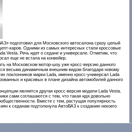
ВАЗ» подготовил для Московского автосалона сразу целый
цепт-каров. Одними из самых интересных стали кроссовые
a Vesta. Речь идет о седане и универсале. Отметим, что
рсал еще не встала на конвейер.
ать на Московском мотор-шоу уже кросс-версию данного
ется весьма динамичным внешним видом благодаря новому
их поклонников марки Lada, именно кросс-универсал Lada
рованных и красивых в плане дизайна автомобилей данного
онцепции является другая кросс-версия модели Lada Vesta.
тчики сами соглашаются с тем, что такая идя довольно
ообщественности. Вместе с тем, растущая популярность
иян к седанам подтолкнула АвтоВАЗ к созданию некоего