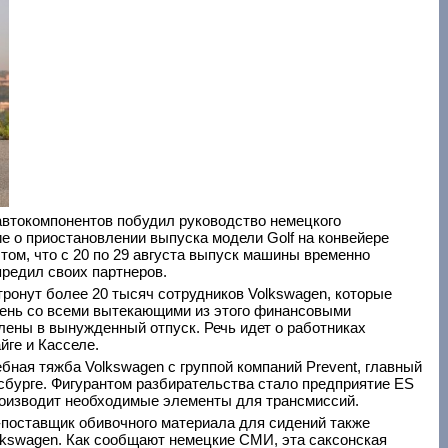
втокомпонентов побудил руководство немецкого
е о приостановлении выпуска модели Golf на конвейере
том, что с 20 по 29 августа выпуск машины временно
предил своих партнеров.
тронут более 20 тысяч сотрудников Volkswagen, которые
день со всеми вытекающими из этого финансовыми
лены в вынужденный отпуск. Речь идет о работниках
йге и Касселе.
бная тяжба Volkswagen с группой компаний Prevent, главный
сбурге. Фигурантом разбирательства стало предприятие ES
 производит необходимые элементы для трансмиссий.
-поставщик обивочного материала для сидений также
lkswagen. Как сообщают немецкие СМИ, эта саксонская